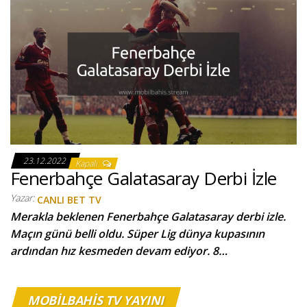
23.12.2022
Kapalı
Fenerbahçe Galatasaray Derbi İzle
Yazar:
CANLI BET TV
Merakla beklenen Fenerbahçe Galatasaray derbi izle.
Maçın günü belli oldu. Süper Lig dünya kupasının
ardından hız kesmeden devam ediyor. 8…
MOBILBAHIS TV YAYINI