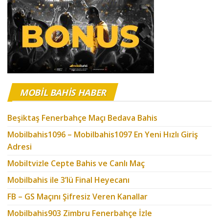
MOBIL BAHIS HABER
Beşiktaş Fenerbahçe Maçı Bedava Bahis
Mobilbahis1096 – Mobilbahis1097 En Yeni Hızlı Giriş
Adresi
Mobiltvizle Cepte Bahis ve Canlı Maç
Mobilbahis ile 3’lü Final Heyecanı
FB – GS Maçını Şifresiz Veren Kanallar
Mobilbahis903 Zimbru Fenerbahçe İzle