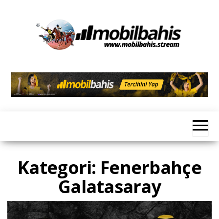
İçeriğe
atla
Mobilbahis
Spor
Bahisler,
TV
Canlı
Bahis,
Canlı
Maç,
Canlı
Casino
ve
Mobil
Bahis
Kategori:
Fenerbahçe
Giriş
Galatasaray