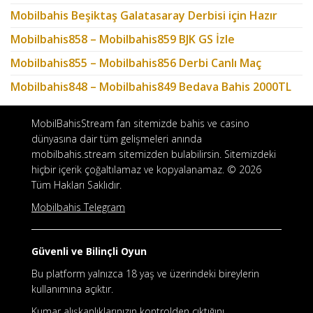
Mobilbahis Beşiktaş Galatasaray Derbisi için Hazır
Mobilbahis858 – Mobilbahis859 BJK GS İzle
Mobilbahis855 – Mobilbahis856 Derbi Canlı Maç
Mobilbahis848 – Mobilbahis849 Bedava Bahis 2000TL
MobilBahisStream fan sitemizde bahis ve casino
dünyasına dair tüm gelişmeleri anında
mobilbahis.stream sitemizden bulabilirsin. Sitemizdeki
hiçbir içerik çoğaltılamaz ve kopyalanamaz. © 2026
Tüm Hakları Saklıdır.
Mobilbahis Telegram
Güvenli ve Bilinçli Oyun
Bu platform yalnızca 18 yaş ve üzerindeki bireylerin
kullanımına açıktır.
Kumar alışkanlıklarınızın kontrolden çıktığını