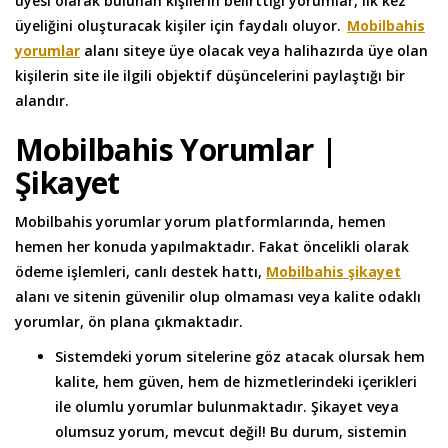
üyesi olarak bulunan kişilerin belirttiği yorumlar, ilk kez
üyeliğini oluşturacak kişiler için faydalı oluyor.
Mobilbahis
yorumlar
alanı siteye üye olacak veya halihazırda üye olan
kişilerin site ile ilgili objektif düşüncelerini paylaştığı bir
alandır.
Mobilbahis Yorumlar |
Şikayet
Mobilbahis yorumlar yorum platformlarında, hemen
hemen her konuda yapılmaktadır. Fakat öncelikli olarak
ödeme işlemleri, canlı destek hattı,
Mobilbahis şikayet
alanı ve sitenin güvenilir olup olmaması veya kalite odaklı
yorumlar, ön plana çıkmaktadır.
Sistemdeki yorum sitelerine göz atacak olursak hem
kalite, hem güven, hem de hizmetlerindeki içerikleri
ile olumlu yorumlar bulunmaktadır. Şikayet veya
olumsuz yorum, mevcut değil! Bu durum, sistemin