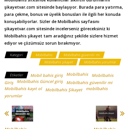
şikayetvar.com sitesinde baylaşıyor. Burada para yatırma,
para çekme, bonus ve üyelik bonusları ile ilgili her konuda
konuşabiliyorlar. Sizler de Mobilbahis sayfasını
şikayetvar.com sitesinde incelerseniz göreceksiniz ki
Mobilbahis şikayet tam aradığınız şekilde sizlere hizmet
ediyor ve çözümsüz sorun bırakmıyor.
Kategori
Mobilbahis
Mobilbahis güvenilir mi
Mobilbahis kayıt ol
Mobilbahis şikayet
Mobilbahis yorumlar
Mobilbahis
Etiketler
Mobil bahis giriş
Mobilbahis
Mobilbahis Güncel giriş
Giriş
Mobilbahis güvenilir mi
Mobilbahis kayıt ol
mobilbahis
Mobilbahis Şikayet
yorumlar