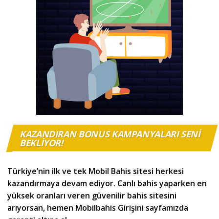
KAZANDIRAN BONUS KAMPANYALARI SENI
BEKLIYOR!
Türkiye’nin ilk ve tek Mobil Bahis sitesi herkesi
kazandırmaya devam ediyor. Canlı bahis yaparken en
yüksek oranları veren güvenilir bahis sitesini
arıyorsan, hemen Mobilbahis Girişini sayfamızda