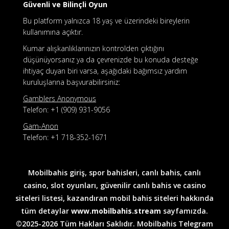
Güvenli ve Bilinçli Oyun
Bu platform yalnızca 18 yaş ve üzerindeki bireylerin
kullanımına açıktır.
Kumar alışkanlıklarınızın kontrolden çıktığını
düşünüyorsanız ya da çevrenizde bu konuda desteğe
ihtiyaç duyan biri varsa, aşağıdaki bağımsız yardım
kuruluşlarına başvurabilirsiniz:
Gamblers Anonymous
Telefon: +1 (909) 931-9056
Gam-Anon
Telefon: +1 718-352-1671
Mobilbahis giriş, spor bahisleri, canlı bahis, canlı
casino, slot oyunları, güvenilir canlı bahis ve casino
siteleri listesi, kazandıran mobil bahis siteleri hakkında
tüm detaylar
www.mobilbahis.stream
sayfamızda.
©
2025-2026 Tüm Hakları Saklıdır.
Mobilbahis Telegram