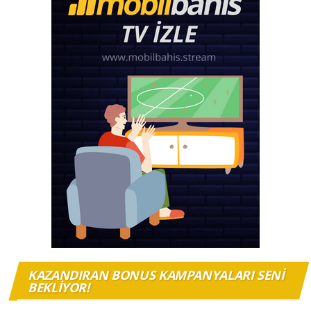
KAZANDIRAN BONUS KAMPANYALARI SENI
BEKLIYOR!