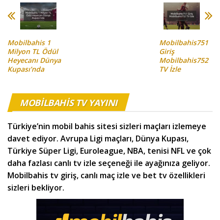
Mobilbahis 1
Mobilbahis751
Milyon TL Ödül
Giriş
Heyecanı Dünya
Mobilbahis752
Kupası’nda
TV İzle
MOBILBAHIS TV YAYINI
Türkiye’nin mobil bahis sitesi sizleri maçları izlemeye
davet ediyor. Avrupa Ligi maçları, Dünya Kupası,
Türkiye Süper Ligi, Euroleague, NBA, tenisi NFL ve çok
daha fazlası canlı tv izle seçeneği ile ayağınıza geliyor.
Mobilbahis tv giriş, canlı maç izle ve bet tv özellikleri
sizleri bekliyor.