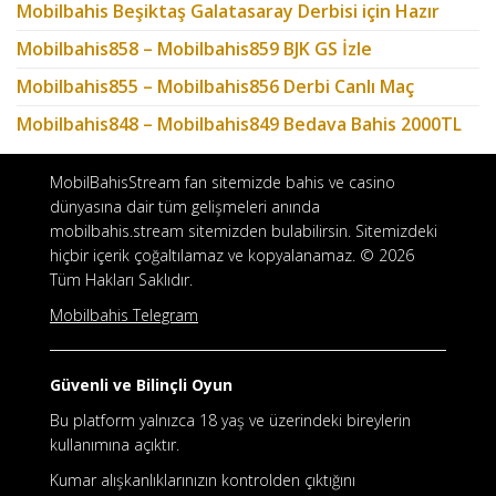
Mobilbahis Beşiktaş Galatasaray Derbisi için Hazır
Mobilbahis858 – Mobilbahis859 BJK GS İzle
Mobilbahis855 – Mobilbahis856 Derbi Canlı Maç
Mobilbahis848 – Mobilbahis849 Bedava Bahis 2000TL
MobilBahisStream fan sitemizde bahis ve casino
dünyasına dair tüm gelişmeleri anında
mobilbahis.stream sitemizden bulabilirsin. Sitemizdeki
hiçbir içerik çoğaltılamaz ve kopyalanamaz. © 2026
Tüm Hakları Saklıdır.
Mobilbahis Telegram
Güvenli ve Bilinçli Oyun
Bu platform yalnızca 18 yaş ve üzerindeki bireylerin
kullanımına açıktır.
Kumar alışkanlıklarınızın kontrolden çıktığını