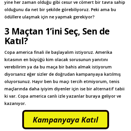
yine her zaman olduğu gibi cesur ve cömert bir tavra sahip
olduğunu da net bir şekilde görebiliyoruz. Peki ama bu
ödüllere ulaşmak için ne yapmak gerekiyor?
3 Maçtan 1’ini Seç, Sen de
Katıl?
Copa america finali ile başlayalım istiyoruz. Amerika
kıtasının en büyüğü kim olacak sorusunun yanıtını
verebilirim ya da bu maça bir bahis almak istiyorum
diyorsanız eğer sizler de doğrudan kampanyaya katılmış
oluyorsunuz. Hayır ben bu maçı tercih etmiyorum, tenis
maçlarında daha iyiyim diyenler için ise bir alternatif tabii
ki var. Copa america canlı izle yazanlar buraya geliyor ve
kazanıyor.