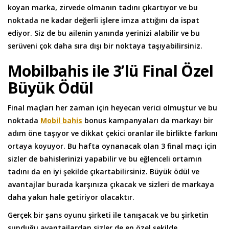
koyan marka, zirvede olmanın tadını çıkartıyor ve bu
noktada ne kadar değerli işlere imza attığını da ispat
ediyor. Siz de bu ailenin yanında yerinizi alabilir ve bu
serüveni çok daha sıra dışı bir noktaya taşıyabilirsiniz.
Mobilbahis ile 3’lü Final Özel
Büyük Ödül
Final maçları her zaman için heyecan verici olmuştur ve bu
noktada
Mobil bahis
bonus kampanyaları da markayı bir
adım öne taşıyor ve dikkat çekici oranlar ile birlikte farkını
ortaya koyuyor. Bu hafta oynanacak olan 3 final maçı için
sizler de bahislerinizi yapabilir ve bu eğlenceli ortamın
tadını da en iyi şekilde çıkartabilirsiniz. Büyük ödül ve
avantajlar burada karşınıza çıkacak ve sizleri de markaya
daha yakın hale getiriyor olacaktır.
Gerçek bir şans oyunu şirketi ile tanışacak ve bu şirketin
sunduğu avantajlardan sizler de en özel şekilde