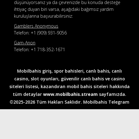
düşünüyorsanız ya da çevrenizde bu konuda desteğe
ihtiyaç duyan biri varsa, aşağıdaki bağımsız yardım
kuruluşlarına başvurabilirsiniz:
Gamblers Anonymous
Telefon: +1 (909) 931-9056
Gam-Anon
Telefon: +1 718-352-1671
Mobilbahis giriş, spor bahisleri, canlı bahis, canlı
casino, slot oyunları, güvenilir canlı bahis ve casino
siteleri listesi, kazandıran mobil bahis siteleri hakkında
tüm detaylar
www.mobilbahis.stream
sayfamızda.
©
2025-2026 Tüm Hakları Saklıdır.
Mobilbahis Telegram