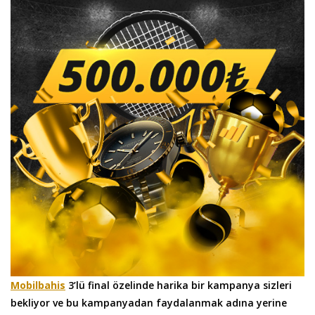
Mobilbahis
3’lü final özelinde harika bir kampanya sizleri
bekliyor ve bu kampanyadan faydalanmak adına yerine