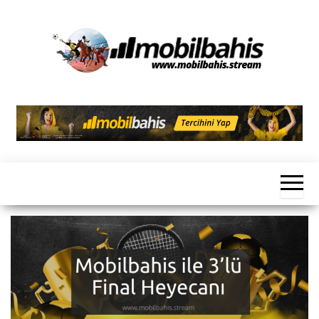
İçeriğe
atla
Mobilbahis
Spor
Bahisler,
TV
Canlı
Bahis,
Canlı
Maç,
Canlı
Casino
ve
Mobil
Bahis
Giriş