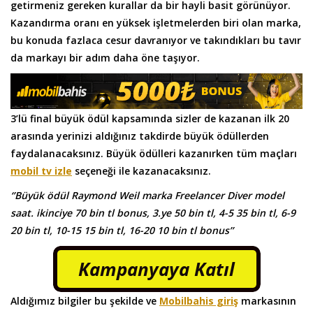
getirmeniz gereken kurallar da bir hayli basit görünüyor.
Kazandırma oranı en yüksek işletmelerden biri olan marka,
bu konuda fazlaca cesur davranıyor ve takındıkları bu tavır
da markayı bir adım daha öne taşıyor.
3’lü final büyük ödül kapsamında sizler de kazanan ilk 20
arasında yerinizi aldığınız takdirde büyük ödüllerden
faydalanacaksınız. Büyük ödülleri kazanırken tüm maçları
mobil tv izle
seçeneği ile kazanacaksınız.
‘’Büyük ödül Raymond Weil marka Freelancer Diver model
saat. ikinciye 70 bin tl bonus, 3.ye 50 bin tl, 4-5 35 bin tl, 6-9
20 bin tl, 10-15 15 bin tl, 16-20 10 bin tl bonus’’
Aldığımız bilgiler bu şekilde ve
Mobilbahis giriş
markasının