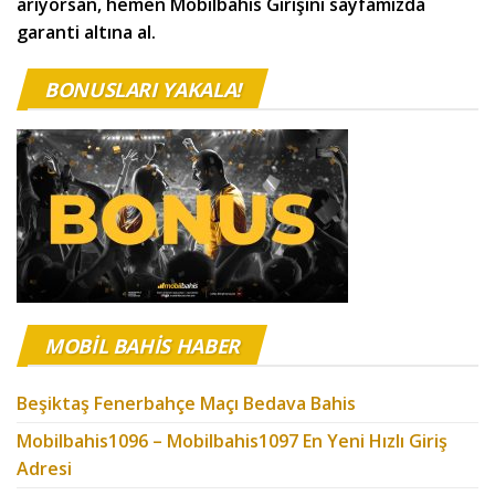
arıyorsan, hemen Mobilbahis Girişini sayfamızda
garanti altına al.
BONUSLARI YAKALA!
MOBIL BAHIS HABER
Beşiktaş Fenerbahçe Maçı Bedava Bahis
Mobilbahis1096 – Mobilbahis1097 En Yeni Hızlı Giriş
Adresi