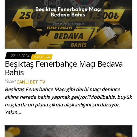
27.11.2024
Kapalı
Beşiktaş Fenerbahçe Maçı Bedava
Bahis
Yazar:
CANLI BET TV
Beşiktaş Fenerbahçe Maçı gibi derbi maçı denince
aklına nerede bahis yapmak geliyor?Mobilbahis, büyük
maçlarda ön plana çıkma alışkanlığını sürdürüyor.
Yakın…