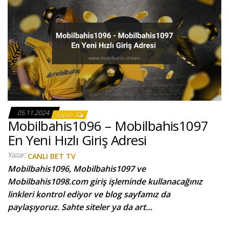
05.11.2024
Kapalı
Mobilbahis1096 – Mobilbahis1097
En Yeni Hızlı Giriş Adresi
Yazar:
CANLI BET TV
Mobilbahis1096, Mobilbahis1097 ve
Mobilbahis1098.com giriş işleminde kullanacağınız
linkleri kontrol ediyor ve blog sayfamız da
paylaşıyoruz. Sahte siteler ya da art…