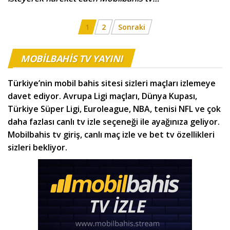
Yazı
1
2
Sonraki
sayfalaması
MOBILBAHIS TV YAYINI
Türkiye’nin mobil bahis sitesi sizleri maçları izlemeye
davet ediyor. Avrupa Ligi maçları, Dünya Kupası,
Türkiye Süper Ligi, Euroleague, NBA, tenisi NFL ve çok
daha fazlası canlı tv izle seçeneği ile ayağınıza geliyor.
Mobilbahis tv giriş, canlı maç izle ve bet tv özellikleri
sizleri bekliyor.