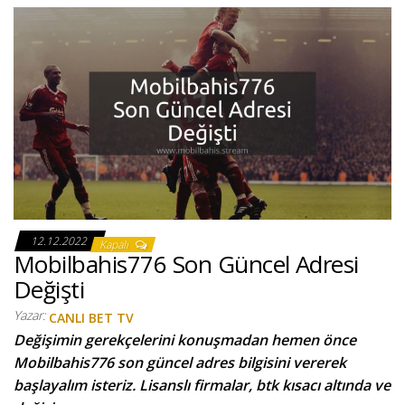
12.12.2022
Kapalı
Mobilbahis776 Son Güncel Adresi
Değişti
Yazar:
CANLI BET TV
Değişimin gerekçelerini konuşmadan hemen önce
Mobilbahis776 son güncel adres bilgisini vererek
başlayalım isteriz. Lisanslı firmalar, btk kısacı altında ve