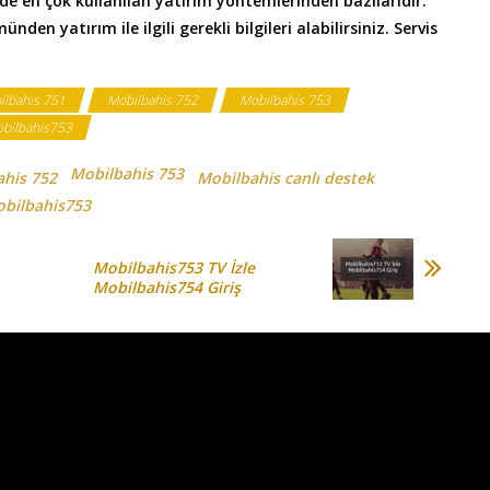
de en çok kullanılan yatırım yöntemlerinden bazılarıdır.
nden yatırım ile ilgili gerekli bilgileri alabilirsiniz. Servis
ilbahis 751
Mobilbahis 752
Mobilbahis 753
Mobilbahis
bilbahis753
Mobilbahis 753
his 752
Mobilbahis canlı destek
bilbahis753
Mobilbahis753 TV İzle
Mobilbahis754 Giriş