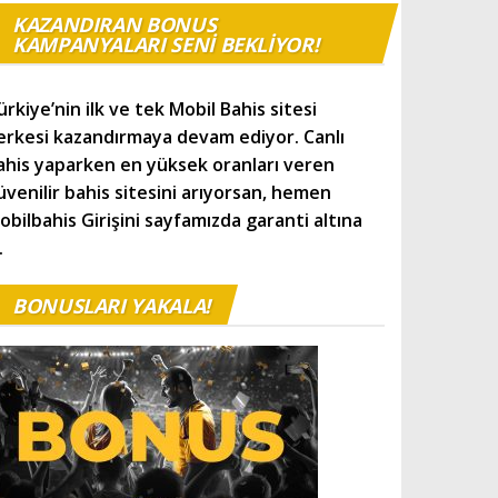
KAZANDIRAN BONUS
KAMPANYALARI SENI BEKLIYOR!
ürkiye’nin ilk ve tek Mobil Bahis sitesi
erkesi kazandırmaya devam ediyor. Canlı
ahis yaparken en yüksek oranları veren
üvenilir bahis sitesini arıyorsan, hemen
obilbahis Girişini sayfamızda garanti altına
.
BONUSLARI YAKALA!