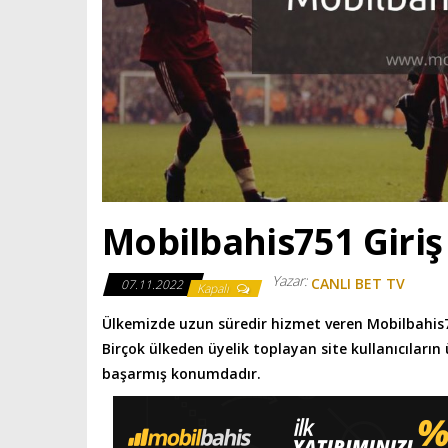
Mobilbahis751 Giriş
Yazar:
CANLI BET TV
07.11.2022
Kapalı
Ülkemizde uzun süredir hizmet veren Mobilbahis751
Birçok ülkeden üyelik toplayan site kullanıcıların
başarmış konumdadır.