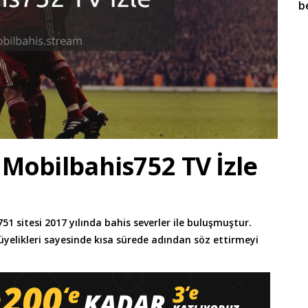
b
 Mobilbahis752 TV İzle
 sitesi 2017 yılında bahis severler ile buluşmuştur.
 üyelikleri sayesinde kısa sürede adından söz ettirmeyi