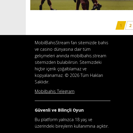
Yazı
1
2
sayfalaması
MobilBahisStream fan sitemizde bahis
ve casino dünyasına dair tüm
gelişmeleri anında mobilbahis.stream
sitemizden bulabilirsin. Sitemizdeki
hiçbir içerik çoğaltılamaz ve
kopyalanamaz. © 2026 Tüm Hakları
Saklıdır.
Mobilbahis Telegram
Güvenli ve Bilinçli Oyun
Bu platform yalnızca 18 yaş ve
üzerindeki bireylerin kullanımına açıktır.