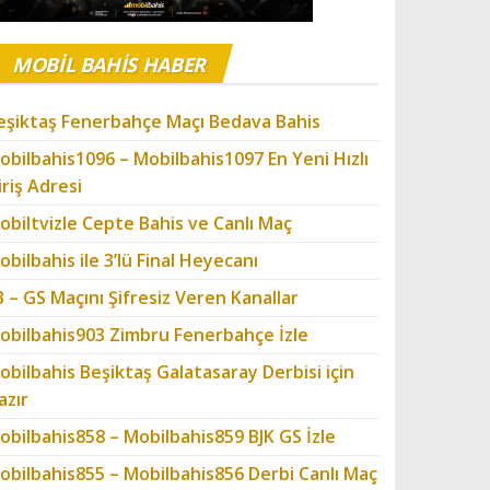
MOBIL BAHIS HABER
eşiktaş Fenerbahçe Maçı Bedava Bahis
obilbahis1096 – Mobilbahis1097 En Yeni Hızlı
iriş Adresi
obiltvizle Cepte Bahis ve Canlı Maç
obilbahis ile 3’lü Final Heyecanı
B – GS Maçını Şifresiz Veren Kanallar
obilbahis903 Zimbru Fenerbahçe İzle
obilbahis Beşiktaş Galatasaray Derbisi için
azır
obilbahis858 – Mobilbahis859 BJK GS İzle
obilbahis855 – Mobilbahis856 Derbi Canlı Maç