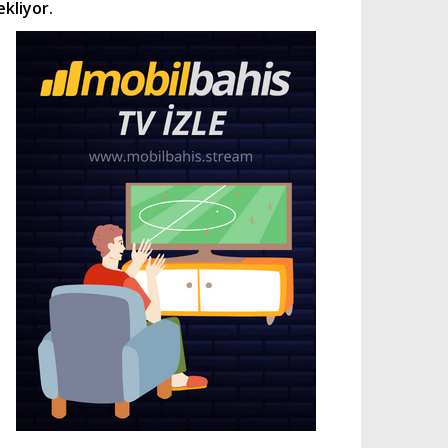
ekliyor.