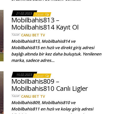
21.02.2023
Kapalı
Mobilbahis813 –
Mobilbahis814 Kayıt Ol
Yazar:
CANLI BET TV
Mobilbahis813, Mobilbahis814 ve
Mobilbahis815 en hızlı ve direkt giriş adresi
başlığı altında bir kez daha buluştuk. Yenilenen
marka, sadece adres…
15.02.2023
Kapalı
Mobilbahis809 –
Mobilbahis810 Canlı Ligler
Yazar:
CANLI BET TV
Mobilbahis809, Mobilbahis810 ve
Mobilbahis811 en hızlı ve kolay giriş adresi