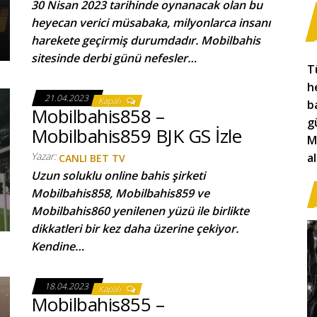
30 Nisan 2023 tarihinde oynanacak olan bu
heyecan verici müsabaka, milyonlarca insanı
harekete geçirmiş durumdadır. Mobilbahis
sitesinde derbi günü nefesler…
T
h
21.04.2023
Kapalı
b
Mobilbahis858 –
g
Mobilbahis859 BJK GS İzle
M
Yazar:
al
CANLI BET TV
Uzun soluklu online bahis şirketi
Mobilbahis858, Mobilbahis859 ve
Mobilbahis860 yenilenen yüzü ile birlikte
dikkatleri bir kez daha üzerine çekiyor.
Kendine…
18.04.2023
Kapalı
Mobilbahis855 –