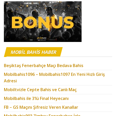
MOBIL BAHIS HABER
Beşiktaş Fenerbahçe Maçı Bedava Bahis
Mobilbahis1096 – Mobilbahis1097 En Yeni Hızlı Giriş
Adresi
Mobiltvizle Cepte Bahis ve Canlı Maç
Mobilbahis ile 3’lü Final Heyecanı
FB – GS Maçını Şifresiz Veren Kanallar
Mobilbahis903 Zimbru Fenerbahçe İzle