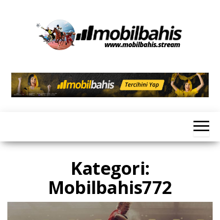
İçeriğe
atla
Mobilbahis
Spor
Bahisler,
TV
Canlı
Bahis,
Canlı
Maç,
Canlı
Casino
ve
Mobil
Bahis
Kategori:
Giriş
Mobilbahis772