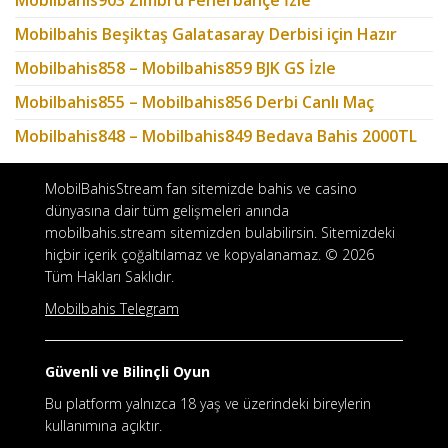
Mobilbahis Beşiktaş Galatasaray Derbisi için Hazır
Mobilbahis858 – Mobilbahis859 BJK GS İzle
Mobilbahis855 – Mobilbahis856 Derbi Canlı Maç
Mobilbahis848 – Mobilbahis849 Bedava Bahis 2000TL
MobilBahisStream fan sitemizde bahis ve casino
dünyasına dair tüm gelişmeleri anında
mobilbahis.stream sitemizden bulabilirsin. Sitemizdeki
hiçbir içerik çoğaltılamaz ve kopyalanamaz. © 2026
Tüm Hakları Saklıdır.
Mobilbahis Telegram
Güvenli ve Bilinçli Oyun
Bu platform yalnızca 18 yaş ve üzerindeki bireylerin
kullanımına açıktır.