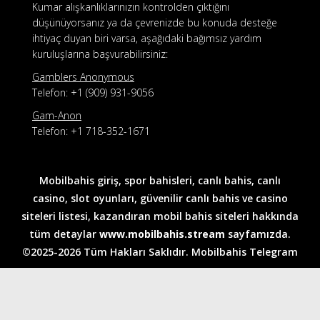
Kumar alışkanlıklarınızın kontrolden çıktığını
düşünüyorsanız ya da çevrenizde bu konuda desteğe
ihtiyaç duyan biri varsa, aşağıdaki bağımsız yardım
kuruluşlarına başvurabilirsiniz:
Gamblers Anonymous
Telefon: +1 (909) 931-9056
Gam-Anon
Telefon: +1 718-352-1671
Mobilbahis giriş, spor bahisleri, canlı bahis, canlı
casino, slot oyunları, güvenilir canlı bahis ve casino
siteleri listesi, kazandıran mobil bahis siteleri hakkında
tüm detaylar
www.mobilbahis.stream
sayfamızda.
©
2025-2026 Tüm Hakları Saklıdır.
Mobilbahis Telegram