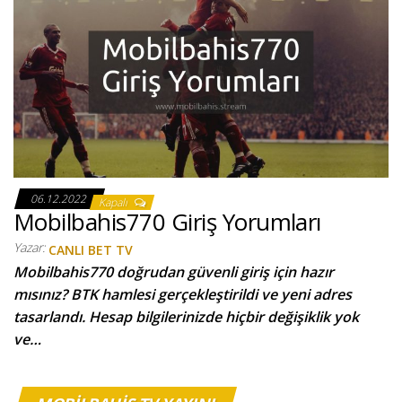
06.12.2022
Kapalı
Mobilbahis770 Giriş Yorumları
Yazar:
CANLI BET TV
Mobilbahis770 doğrudan güvenli giriş için hazır
mısınız? BTK hamlesi gerçekleştirildi ve yeni adres
tasarlandı. Hesap bilgilerinizde hiçbir değişiklik yok
ve…