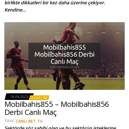
birlikte dikkatleri bir kez daha üzerine çekiyor.
Kendine…
18.04.2023
Kapalı
Mobilbahis855 – Mobilbahis856
Derbi Canlı Maç
Yazar:
CANLI BET TV
Sektörde söz sahibi olan ve bu sektörün isteklerine