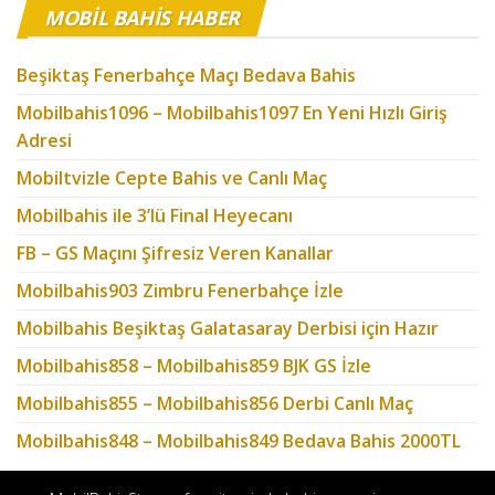
MOBIL BAHIS HABER
Beşiktaş Fenerbahçe Maçı Bedava Bahis
Mobilbahis1096 – Mobilbahis1097 En Yeni Hızlı Giriş
Adresi
Mobiltvizle Cepte Bahis ve Canlı Maç
Mobilbahis ile 3’lü Final Heyecanı
FB – GS Maçını Şifresiz Veren Kanallar
Mobilbahis903 Zimbru Fenerbahçe İzle
Mobilbahis Beşiktaş Galatasaray Derbisi için Hazır
Mobilbahis858 – Mobilbahis859 BJK GS İzle
Mobilbahis855 – Mobilbahis856 Derbi Canlı Maç
Mobilbahis848 – Mobilbahis849 Bedava Bahis 2000TL