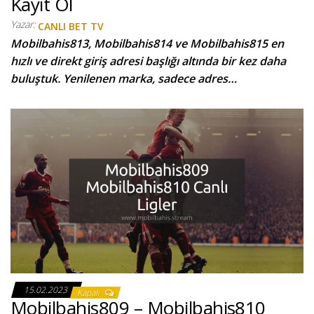
Kayıt Ol
Yazar:
CANLI BET TV
Mobilbahis813, Mobilbahis814 ve Mobilbahis815 en
hızlı ve direkt giriş adresi başlığı altında bir kez daha
buluştuk. Yenilenen marka, sadece adres…
15.02.2023
Kapalı
Mobilbahis809 – Mobilbahis810