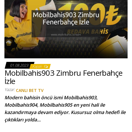
01.08.2023
Kapalı
Mobilbahis903 Zimbru Fenerbahçe
İzle
Yazar:
CANLI BET TV
Modern bahisin öncü ismi Mobilbahis903,
Mobilbahis904, Mobilbahis905 en yeni hali ile
kazandırmaya devam ediyor. Kusursuz olma hedefi ile
çıktıkları yolda…