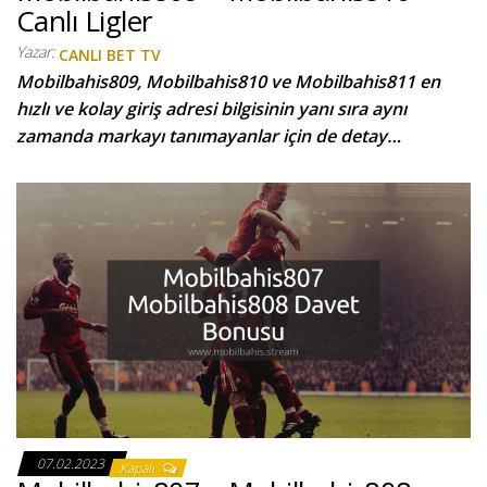
Canlı Ligler
Yazar:
CANLI BET TV
Mobilbahis809, Mobilbahis810 ve Mobilbahis811 en
hızlı ve kolay giriş adresi bilgisinin yanı sıra aynı
zamanda markayı tanımayanlar için de detay…
07.02.2023
Kapalı