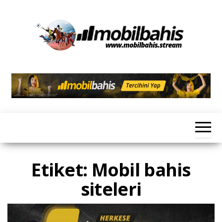
İçeriğe
atla
Mobilbahis
Spor
Bahisler,
TV
Canlı
Bahis,
Canlı
Maç,
Canlı
Casino
ve
Mobil
Bahis
Etiket:
Mobil bahis
Giriş
siteleri