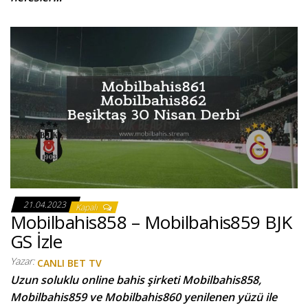
21.04.2023
Kapalı
Mobilbahis858 – Mobilbahis859 BJK
GS İzle
Yazar:
CANLI BET TV
Uzun soluklu online bahis şirketi Mobilbahis858,
Mobilbahis859 ve Mobilbahis860 yenilenen yüzü ile