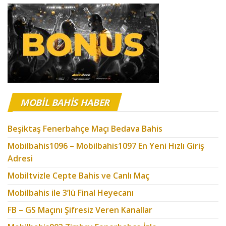
MOBIL BAHIS HABER
Beşiktaş Fenerbahçe Maçı Bedava Bahis
Mobilbahis1096 – Mobilbahis1097 En Yeni Hızlı Giriş
Adresi
Mobiltvizle Cepte Bahis ve Canlı Maç
Mobilbahis ile 3’lü Final Heyecanı
FB – GS Maçını Şifresiz Veren Kanallar