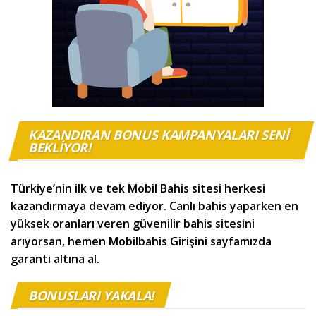
KAZANDIRAN BONUS KAMPANYALARI SENI
BEKLIYOR!
Türkiye’nin ilk ve tek Mobil Bahis sitesi herkesi
kazandırmaya devam ediyor. Canlı bahis yaparken en
yüksek oranları veren güvenilir bahis sitesini
arıyorsan, hemen Mobilbahis Girişini sayfamızda
garanti altına al.
BONUSLARI YAKALA!