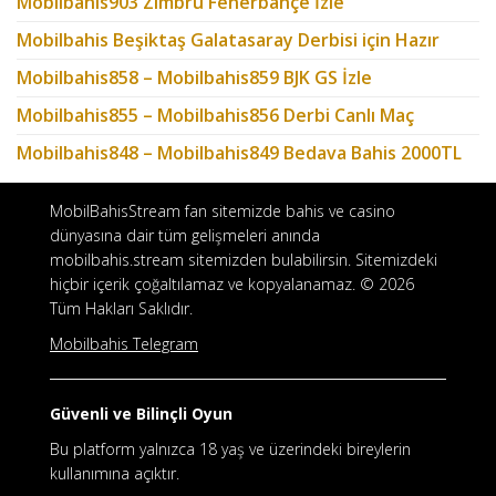
Mobilbahis903 Zimbru Fenerbahçe İzle
Mobilbahis Beşiktaş Galatasaray Derbisi için Hazır
Mobilbahis858 – Mobilbahis859 BJK GS İzle
Mobilbahis855 – Mobilbahis856 Derbi Canlı Maç
Mobilbahis848 – Mobilbahis849 Bedava Bahis 2000TL
MobilBahisStream fan sitemizde bahis ve casino
dünyasına dair tüm gelişmeleri anında
mobilbahis.stream sitemizden bulabilirsin. Sitemizdeki
hiçbir içerik çoğaltılamaz ve kopyalanamaz. © 2026
Tüm Hakları Saklıdır.
Mobilbahis Telegram
Güvenli ve Bilinçli Oyun
Bu platform yalnızca 18 yaş ve üzerindeki bireylerin
kullanımına açıktır.