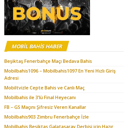
MOBIL BAHIS HABER
Beşiktaş Fenerbahçe Maçı Bedava Bahis
Mobilbahis1096 – Mobilbahis1097 En Yeni Hızlı Giriş
Adresi
Mobiltvizle Cepte Bahis ve Canlı Maç
Mobilbahis ile 3’lü Final Heyecanı
FB – GS Maçını Şifresiz Veren Kanallar
Mobilbahis903 Zimbru Fenerbahçe İzle
Mobilbahis Beşiktaş Galatasaray Derbisi için Hazır