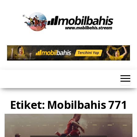
İçeriğe
atla
Mobilbahis
Spor
Bahisler,
TV
Canlı
Bahis,
Canlı
Maç,
Canlı
Casino
ve
Mobil
Bahis
Etiket:
Mobilbahis 771
Giriş