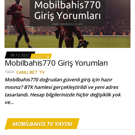
06.12.2022
Kapalı
Mobilbahis770 Giriş Yorumları
Yazar:
CANLI BET TV
Mobilbahis770 doğrudan güvenli giriş için hazır
mısınız? BTK hamlesi gerçekleştirildi ve yeni adres
tasarlandı. Hesap bilgilerinizde hiçbir değişiklik yok
ve…
MOBILBAHIS TV YAYINI