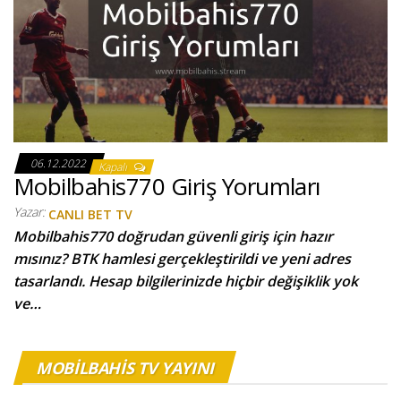
06.12.2022
Kapalı
Mobilbahis770 Giriş Yorumları
Yazar:
CANLI BET TV
Mobilbahis770 doğrudan güvenli giriş için hazır
mısınız? BTK hamlesi gerçekleştirildi ve yeni adres
tasarlandı. Hesap bilgilerinizde hiçbir değişiklik yok
ve…
MOBILBAHIS TV YAYINI