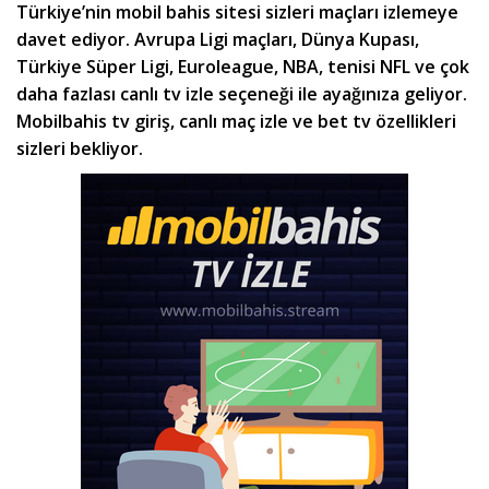
Türkiye’nin mobil bahis sitesi sizleri maçları izlemeye
davet ediyor. Avrupa Ligi maçları, Dünya Kupası,
Türkiye Süper Ligi, Euroleague, NBA, tenisi NFL ve çok
daha fazlası canlı tv izle seçeneği ile ayağınıza geliyor.
Mobilbahis tv giriş, canlı maç izle ve bet tv özellikleri
sizleri bekliyor.