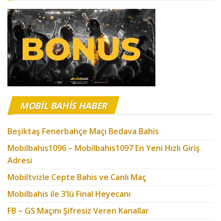
MOBIL BAHIS HABER
Beşiktaş Fenerbahçe Maçı Bedava Bahis
Mobilbahis1096 – Mobilbahis1097 En Yeni Hızlı Giriş
Adresi
Mobiltvizle Cepte Bahis ve Canlı Maç
Mobilbahis ile 3’lü Final Heyecanı
FB – GS Maçını Şifresiz Veren Kanallar