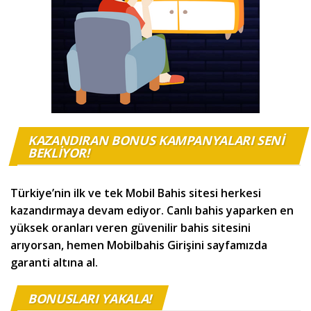
KAZANDIRAN BONUS KAMPANYALARI SENI
BEKLIYOR!
Türkiye’nin ilk ve tek Mobil Bahis sitesi herkesi
kazandırmaya devam ediyor. Canlı bahis yaparken en
yüksek oranları veren güvenilir bahis sitesini
arıyorsan, hemen Mobilbahis Girişini sayfamızda
garanti altına al.
BONUSLARI YAKALA!