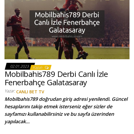
02.01.2023
Kapalı
Mobilbahis789 Derbi Canlı İzle
Fenerbahçe Galatasaray
Yazar:
CANLI BET TV
Mobilbahis789 doğrudan giriş adresi yenilendi. Güncel
hesaplarını takip etmek isterseniz eğer sizler de
sayfamızı kullanabilirsiniz ve bu sayfa üzerinden
yapılacak…