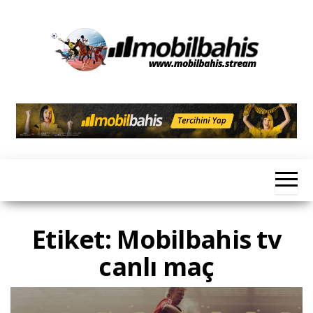
İçeriğe
atla
Mobilbahis
Spor
Bahisler,
TV
Canlı
Bahis,
Canlı
Maç,
Canlı
Casino
ve
Mobil
Bahis
Etiket:
Mobilbahis tv
Giriş
canlı maç