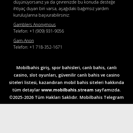
düşünüyorsanız ya da çevrenizde bu konuda desteğe
ihtiyaç duyan biri varsa, aşağıdaki bağımsız yardım
kuruluşlarına başvurabilirsiniz:
Gamblers Anonymous
Telefon: +1 (909) 931-9056
Gam-Anon
Telefon: +1 718-352-1671
Mobilbahis giriş, spor bahisleri, canlı bahis, canlı
casino, slot oyunları, güvenilir canlı bahis ve casino
siteleri listesi, kazandıran mobil bahis siteleri hakkında
tüm detaylar
www.mobilbahis.stream
sayfamızda.
©
2025-2026 Tüm Hakları Saklıdır.
Mobilbahis Telegram