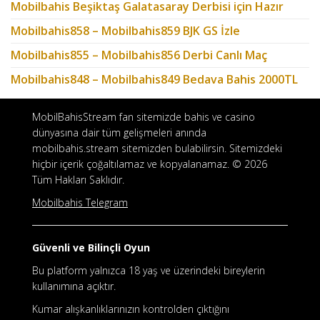
Mobilbahis Beşiktaş Galatasaray Derbisi için Hazır
Mobilbahis858 – Mobilbahis859 BJK GS İzle
Mobilbahis855 – Mobilbahis856 Derbi Canlı Maç
Mobilbahis848 – Mobilbahis849 Bedava Bahis 2000TL
MobilBahisStream fan sitemizde bahis ve casino
dünyasına dair tüm gelişmeleri anında
mobilbahis.stream sitemizden bulabilirsin. Sitemizdeki
hiçbir içerik çoğaltılamaz ve kopyalanamaz. © 2026
Tüm Hakları Saklıdır.
Mobilbahis Telegram
Güvenli ve Bilinçli Oyun
Bu platform yalnızca 18 yaş ve üzerindeki bireylerin
kullanımına açıktır.
Kumar alışkanlıklarınızın kontrolden çıktığını