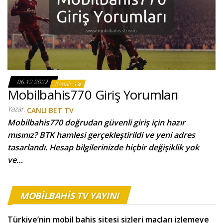
06.12.2022
Kapalı
Mobilbahis770 Giriş Yorumları
Yazar:
CANLI BET TV
Mobilbahis770 doğrudan güvenli giriş için hazır
mısınız? BTK hamlesi gerçekleştirildi ve yeni adres
tasarlandı. Hesap bilgilerinizde hiçbir değişiklik yok
ve…
MOBILBAHIS TV YAYINI
Türkiye’nin mobil bahis sitesi sizleri maçları izlemeye